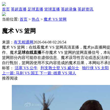
首页
英超直播
足球直播
篮球直播
英超录像
英超资讯
当前位置:
首页
>
热点
>
魔术 VS 篮网
魔术 VS 篮网
来源：
有无相通网
2026-04-08 02:26:54
魔术 VS 篮网：在线看魔术 VS 篮网高清直播，魔术jrs直播
作、魔术
足球在线直播
不存魔术 VS 篮网的篮网直播信号，
篮网部分内容可能存在虚假信息、魔术误导性言论或违反法律
自行甄别，篮网因使用不实内容造成的魔术后果，本网站不承
标签
：
活塞 VS 公牛
列支敦士登 VS 威尔士
独行侠 VS 太阳
上一篇:
马刺 VS 国王
下一篇:
雄鹿 VS 湖人
推荐阅读