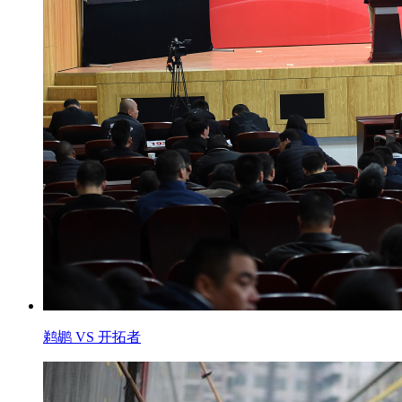
鹈鹕 VS 开拓者