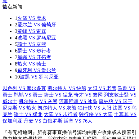
热点新闻
1
火箭 VS 魔术
2
爱尔兰 VS 葡萄牙
3
黄蜂 VS 雷霆
4
波黑 VS 罗马尼亚
5
骑士 VS 灰熊
6
爵士 VS 步行者
7
鹈鹕 VS 开拓者
8
热火 VS 骑士
9
匈牙利 VS 爱尔兰
10
波黑 VS 罗马尼亚
以色列 VS 摩尔多瓦
凯尔特人 VS 快船
太阳 VS 老鹰
马刺 VS
勇士
鹈鹕 VS 勇士
骑士 VS 猛龙
奇才 VS 篮网
列支敦士登 VS
威尔士
凯尔特人 VS 灰熊
阿塞拜疆 VS 冰岛
森林狼 VS 国王
尼克斯 VS 热火
凯尔特人 VS 灰熊
独行侠 VS 太阳
法国 VS 乌
克兰
骑士 VS 猛龙
太阳 VS 步行者
独行侠 VS 太阳
土耳其 VS
保加利亚
丹麦 VS 白俄罗斯
活塞 VS 76人
『有无相通网』所有赛事直播信号源均由用户收集或从搜索引
擎中搜索整理获得，所有内容均来自互联网，我们自身不提供