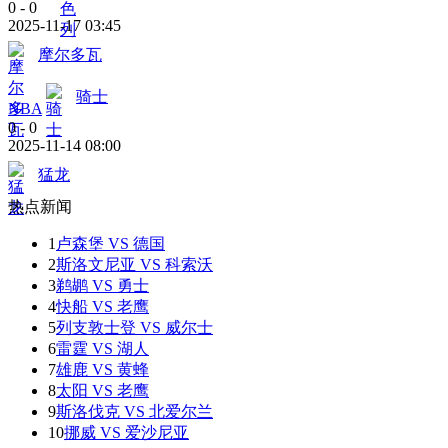
0
-
0
2025-11-17 03:45
摩尔多瓦
骑士
NBA
0
-
0
2025-11-14 08:00
猛龙
热点新闻
1
卢森堡 VS 德国
2
斯洛文尼亚 VS 科索沃
3
鹈鹕 VS 勇士
4
快船 VS 老鹰
5
列支敦士登 VS 威尔士
6
雷霆 VS 湖人
7
雄鹿 VS 黄蜂
8
太阳 VS 老鹰
9
斯洛伐克 VS 北爱尔兰
10
挪威 VS 爱沙尼亚