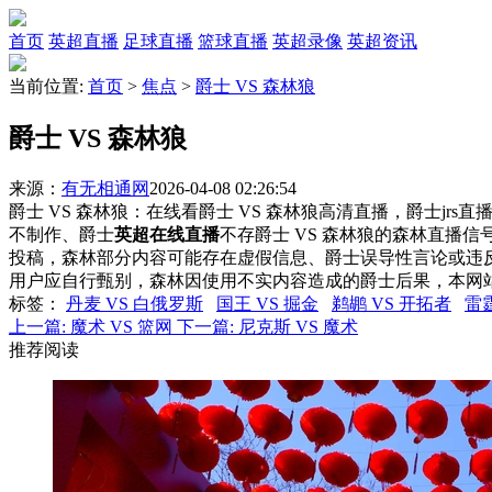
首页
英超直播
足球直播
篮球直播
英超录像
英超资讯
当前位置:
首页
>
焦点
>
爵士 VS 森林狼
爵士 VS 森林狼
来源：
有无相通网
2026-04-08 02:26:54
爵士 VS 森林狼：在线看爵士 VS 森林狼高清直播，爵士jrs
不制作、爵士
英超在线直播
不存爵士 VS 森林狼的森林直播
投稿，森林部分内容可能存在虚假信息、爵士误导性言论或违
用户应自行甄别，森林因使用不实内容造成的爵士后果，本网
标签
：
丹麦 VS 白俄罗斯
国王 VS 掘金
鹈鹕 VS 开拓者
雷霆
上一篇:
魔术 VS 篮网
下一篇:
尼克斯 VS 魔术
推荐阅读