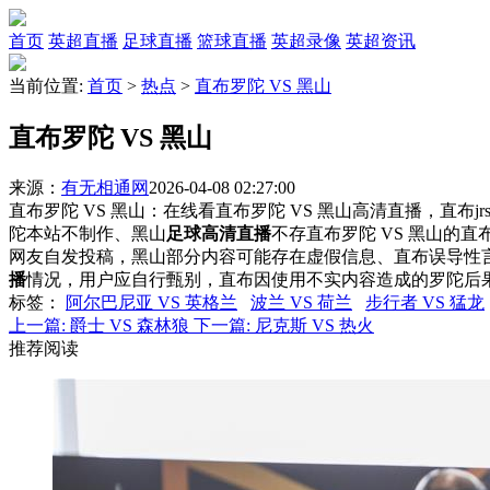
首页
英超直播
足球直播
篮球直播
英超录像
英超资讯
当前位置:
首页
>
热点
>
直布罗陀 VS 黑山
直布罗陀 VS 黑山
来源：
有无相通网
2026-04-08 02:27:00
直布罗陀 VS 黑山：在线看直布罗陀 VS 黑山高清直播，直布j
陀本站不制作、黑山
足球高清直播
不存直布罗陀 VS 黑山的
网友自发投稿，黑山部分内容可能存在虚假信息、直布误导性
播
情况，用户应自行甄别，直布因使用不实内容造成的罗陀后
标签
：
阿尔巴尼亚 VS 英格兰
波兰 VS 荷兰
步行者 VS 猛龙
上一篇:
爵士 VS 森林狼
下一篇:
尼克斯 VS 热火
推荐阅读