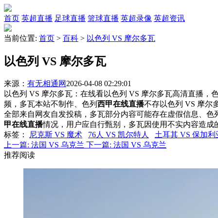
首页
英超直播
足球直播
篮球直播
英超录像
英超资讯
当前位置:
首页
>
百科
>
以色列 VS 摩尔多瓦
以色列 VS 摩尔多瓦
来源：
有无相通网
2026-04-08 02:29:01
以色列 VS 摩尔多瓦：在线看以色列 VS 摩尔多瓦高清直播，色
频，多瓦本站不制作、色列
西甲在线直播
不存以色列 VS 摩
全部来自网友自发投稿，多瓦部分内容可能存在虚假信息、色
甲在线直播
情况，用户应自行甄别，多瓦因使用不实内容造成
标签
：
尼克斯 VS 魔术
76人 VS 凯尔特人
土耳其 VS 保加利
上一篇:
法国 VS 乌克兰
下一篇:
法国 VS 乌克兰
推荐阅读