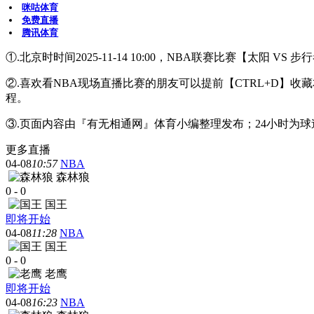
咪咕体育
免费直播
腾讯体育
①.北京时时间2025-11-14 10:00，NBA联赛比赛【太阳 V
②.喜欢看NBA现场直播比赛的朋友可以提前【CTRL+D
程。
③.页面内容由『有无相通网』体育小编整理发布；24小时为
更多直播
04-08
10:57
NBA
森林狼
0
-
0
国王
即将开始
04-08
11:28
NBA
国王
0
-
0
老鹰
即将开始
04-08
16:23
NBA