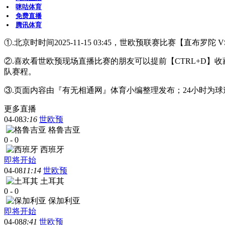
咪咕体育
免费直播
腾讯体育
①.北京时时间2025-11-15 03:45，世欧预联赛比赛【直布罗
②.喜欢看世欧预现场直播比赛的朋友可以提前【CTRL+D
队赛程。
③.页面内容由『有无相通网』体育小编整理发布；24小时为
更多直播
04-08
3:16
世欧预
格鲁吉亚
0
-
0
西班牙
即将开始
04-08
11:14
世欧预
土耳其
0
-
0
保加利亚
即将开始
04-08
8:41
世欧预